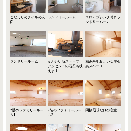
こだわりのタイルの洗
ランドリールーム
スロップシンク付きラ
面
ンドリールーム
ランドリールーム
かわいい薪ストーブ
秘密基地みたいな屋根
アクセントの石壁も映
裏スペース
えます
2階のファミリールー
2階のファミリールー
間接照明だけの寝室
ム1
ム2