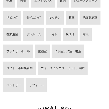
平屋
外観
エントランス
玄関
シューズクローク
リビング
ダイニング
キッチン
和室
洗面脱衣室
在来浴室
サンルーム
トイレ
吹抜け
階段
ファミリーホール
主寝室
子供室、洋室、書斎
ロフト、小屋裏収納
ウォークインクローゼット、納戸
パントリー
リフォーム