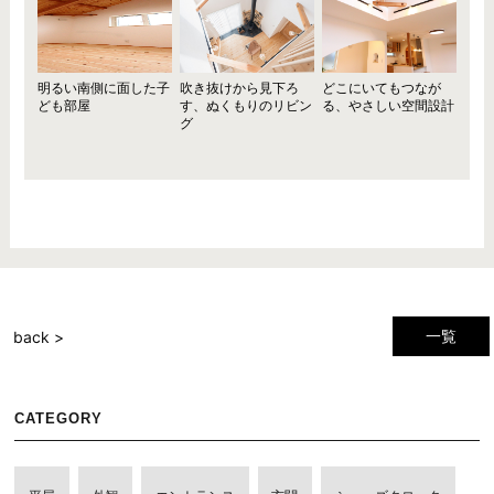
明るい南側に面した子
吹き抜けから見下ろ
どこにいてもつなが
ども部屋
す、ぬくもりのリビン
る、やさしい空間設計
グ
一覧
back >
CATEGORY