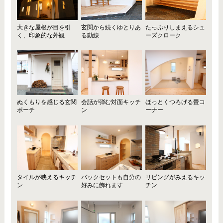
大きな屋根が目を引
玄関から続くゆとりあ
たっぷりしまえるシュ
く、印象的な外観
る動線
ーズクローク
ぬくもりを感じる玄関
会話が弾む対面キッチ
ほっとくつろげる畳コ
ポーチ
ン
ーナー
タイルが映えるキッチ
バックセットも自分の
リビングがみえるキッ
ン
好みに飾れます
チン