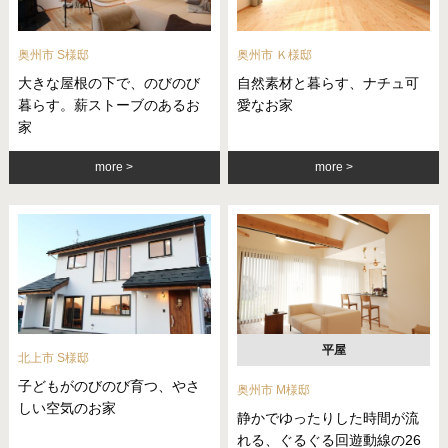
奥州市 S様邸
奥州市 Ｋ様邸
大きな屋根の下で、のびのび
自然素材と暮らす、ナチュ可
暮らす。薪ストーブのあるお
愛なお家
家
more
more
平屋
北上市 S様邸
子どもがのびのび育つ、やさ
奥州市 M様邸
しい空気のお家
静かでゆったりした時間が流
れる、ぐるぐる回遊動線の26