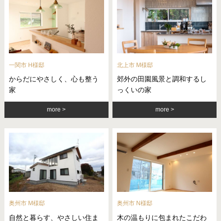
一関市 H様邸
北上市 M様邸
からだにやさしく、心も整う
郊外の田園風景と調和するし
家
っくいの家
more
more
奥州市 M様邸
奥州市 N様邸
自然と暮らす、やさしい住ま
木の温もりに包まれたこだわ