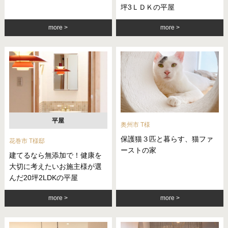
坪3ＬＤＫの平屋
more
more
平屋
奥州市 T様
保護猫３匹と暮らす、猫ファ
花巻市 T様邸
ーストの家
建てるなら無添加で！健康を
大切に考えたいお施主様が選
んだ20坪2LDKの平屋
more
more