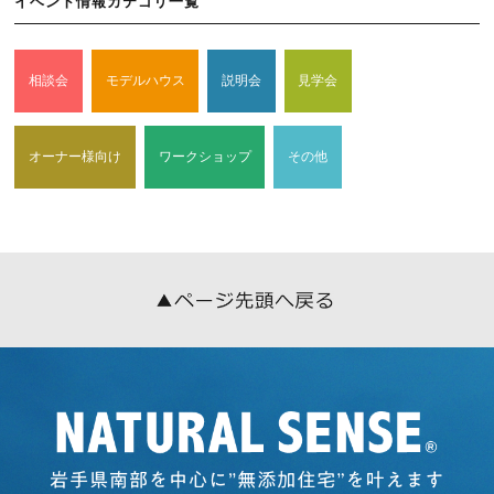
当社は，ユーザーが利用登録をする際に氏名，生年月日，住所，
イベント情報カテゴリ一覧
電話番号，メールアドレス，銀行口座番号，クレジットカード番
号，運転免許証番号などの個人情報をお尋ねすることがありま
す。また，ユーザーと提携先などとの間でなされたユーザーの個
相談会
モデルハウス
説明会
見学会
人情報を含む取引記録や，決済に関する情報を当社の提携先（情
報提供元，広告主，広告配信先などを含みます。以下，｢提携先｣
といいます。）などから収集することがあります。
当社は，ユーザーについて，利用したサービスやソフトウエア，
オーナー様向け
ワークショップ
その他
購入した商品，閲覧したページや広告の履歴，検索した検索キー
ワード，利用日時，利用方法，利用環境（携帯端末を通じてご利
用の場合の当該端末の通信状態，利用に際しての各種設定情報な
ども含みます），IPアドレス，クッキー情報，位置情報，端末の
個体識別情報などの履歴情報および特性情報を，ユーザーが当社
や提携先のサービスを利用しまたはページを閲覧する際に収集し
ます。
第３条（個人情報を収集・利用する目的）
当社が個人情報を収集・利用する目的は，以下のとおりです。
（1）ユーザーに自分の登録情報の閲覧や修正，利用状況の閲覧
を行っていただくために，氏名，住所，連絡先，支払方法などの
登録情報，利用されたサービスや購入された商品，およびそれら