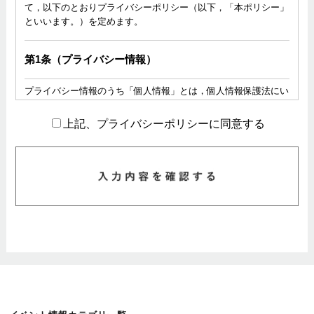
て，以下のとおりプライバシーポリシー（以下，「本ポリシー」
といいます。）を定めます。
第1条（プライバシー情報）
プライバシー情報のうち「個人情報」とは，個人情報保護法にい
う「個人情報」を指すものとし，生存する個人に関する情報であ
って，当該情報に含まれる氏名，生年月日，住所，電話番号，連
上記、プライバシーポリシーに同意する
絡先その他の記述等により特定の個人を識別できる情報を指しま
す。
プライバシー情報のうち「履歴情報および特性情報」とは，上記
に定める「個人情報」以外のものをいい，ご利用いただいたサー
ビスやご購入いただいた商品，ご覧になったページや広告の履
歴，ユーザーが検索された検索キーワード，ご利用日時，ご利用
の方法，ご利用環境，郵便番号や性別，職業，年齢，ユーザーの
IPアドレス，クッキー情報，位置情報，端末の個体識別情報など
を指します。
第２条（プライバシー情報の収集方法）