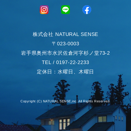
の代金などに関する情報を表示する目的
（2）ユーザーにお知らせや連絡をするためにメールアドレスを
利用する場合やユーザーに商品を送付したり必要に応じて連絡し
たりするため，氏名や住所などの連絡先情報を利用する目的
（3）ユーザーの本人確認を行うために，氏名，生年月日，住
所，電話番号，銀行口座番号，クレジットカード番号，運転免許
株式会社 NATURAL SENSE
証番号，配達証明付き郵便の到達結果などの情報を利用する目的
〒023-0003
（4）ユーザーに代金を請求するために，購入された商品名や数
量，利用されたサービスの種類や期間，回数，請求金額，氏名，
岩手県奥州市水沢佐倉河字杉ノ堂73-2
住所，銀行口座番号やクレジットカード番号などの支払に関する
TEL / 0197-22-2233
情報などを利用する目的
（5）ユーザーが簡便にデータを入力できるようにするために，
定休日：水曜日、木曜日
当社に登録されている情報を入力画面に表示させたり，ユーザー
のご指示に基づいて他のサービスなど（提携先が提供するものも
含みます）に転送したりする目的
（6）代金の支払を遅滞したり第三者に損害を発生させたりする
など，本サービスの利用規約に違反したユーザーや，不正・不当
Copyright (C) NATURAL SENSE,inc. All Rights Reserved.
な目的でサービスを利用しようとするユーザーの利用をお断りす
るために，利用態様，氏名や住所など個人を特定するための情報
を利用する目的
（7）ユーザーからのお問い合わせに対応するために，お問い合
わせ内容や代金の請求に関する情報など当社がユーザーに対して