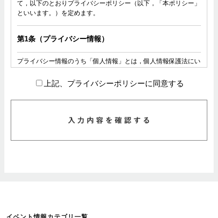
て，以下のとおりプライバシーポリシー（以下，「本ポリシー」
といいます。）を定めます。
第1条（プライバシー情報）
プライバシー情報のうち「個人情報」とは，個人情報保護法にい
う「個人情報」を指すものとし，生存する個人に関する情報であ
って，当該情報に含まれる氏名，生年月日，住所，電話番号，連
上記、プライバシーポリシーに同意する
絡先その他の記述等により特定の個人を識別できる情報を指しま
す。
プライバシー情報のうち「履歴情報および特性情報」とは，上記
に定める「個人情報」以外のものをいい，ご利用いただいたサー
ビスやご購入いただいた商品，ご覧になったページや広告の履
歴，ユーザーが検索された検索キーワード，ご利用日時，ご利用
の方法，ご利用環境，郵便番号や性別，職業，年齢，ユーザーの
IPアドレス，クッキー情報，位置情報，端末の個体識別情報など
を指します。
第２条（プライバシー情報の収集方法）
当社は，ユーザーが利用登録をする際に氏名，生年月日，住所，
イベント情報カテゴリ一覧