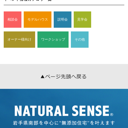
電話番号，メールアドレス，銀行口座番号，クレジットカード番
号，運転免許証番号などの個人情報をお尋ねすることがありま
す。また，ユーザーと提携先などとの間でなされたユーザーの個
相談会
モデルハウス
説明会
見学会
人情報を含む取引記録や，決済に関する情報を当社の提携先（情
報提供元，広告主，広告配信先などを含みます。以下，｢提携先｣
といいます。）などから収集することがあります。
当社は，ユーザーについて，利用したサービスやソフトウエア，
オーナー様向け
ワークショップ
その他
購入した商品，閲覧したページや広告の履歴，検索した検索キー
ワード，利用日時，利用方法，利用環境（携帯端末を通じてご利
用の場合の当該端末の通信状態，利用に際しての各種設定情報な
ども含みます），IPアドレス，クッキー情報，位置情報，端末の
個体識別情報などの履歴情報および特性情報を，ユーザーが当社
や提携先のサービスを利用しまたはページを閲覧する際に収集し
ます。
第３条（個人情報を収集・利用する目的）
当社が個人情報を収集・利用する目的は，以下のとおりです。
（1）ユーザーに自分の登録情報の閲覧や修正，利用状況の閲覧
を行っていただくために，氏名，住所，連絡先，支払方法などの
登録情報，利用されたサービスや購入された商品，およびそれら