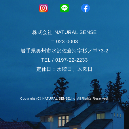
の代金などに関する情報を表示する目的
（2）ユーザーにお知らせや連絡をするためにメールアドレスを
利用する場合やユーザーに商品を送付したり必要に応じて連絡し
たりするため，氏名や住所などの連絡先情報を利用する目的
（3）ユーザーの本人確認を行うために，氏名，生年月日，住
所，電話番号，銀行口座番号，クレジットカード番号，運転免許
株式会社 NATURAL SENSE
証番号，配達証明付き郵便の到達結果などの情報を利用する目的
〒023-0003
（4）ユーザーに代金を請求するために，購入された商品名や数
量，利用されたサービスの種類や期間，回数，請求金額，氏名，
岩手県奥州市水沢佐倉河字杉ノ堂73-2
住所，銀行口座番号やクレジットカード番号などの支払に関する
TEL / 0197-22-2233
情報などを利用する目的
（5）ユーザーが簡便にデータを入力できるようにするために，
定休日：水曜日、木曜日
当社に登録されている情報を入力画面に表示させたり，ユーザー
のご指示に基づいて他のサービスなど（提携先が提供するものも
含みます）に転送したりする目的
（6）代金の支払を遅滞したり第三者に損害を発生させたりする
など，本サービスの利用規約に違反したユーザーや，不正・不当
Copyright (C) NATURAL SENSE,inc. All Rights Reserved.
な目的でサービスを利用しようとするユーザーの利用をお断りす
るために，利用態様，氏名や住所など個人を特定するための情報
を利用する目的
（7）ユーザーからのお問い合わせに対応するために，お問い合
わせ内容や代金の請求に関する情報など当社がユーザーに対して
サービスを提供するにあたって必要となる情報や，ユーザーのサ