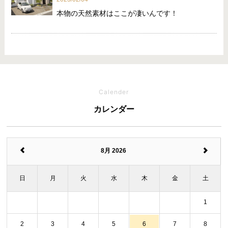
本物の天然素材はここが凄いんです！
Calender
カレンダー
8月 2026
日
月
火
水
木
金
土
1
2
3
4
5
6
7
8