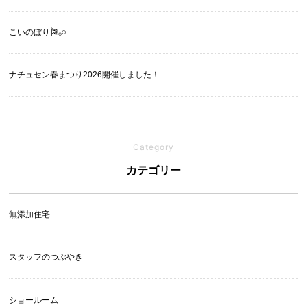
こいのぼり🎏‪𓂂𓏸
ナチュセン春まつり2026開催しました！
Category
カテゴリー
無添加住宅
スタッフのつぶやき
ショールーム