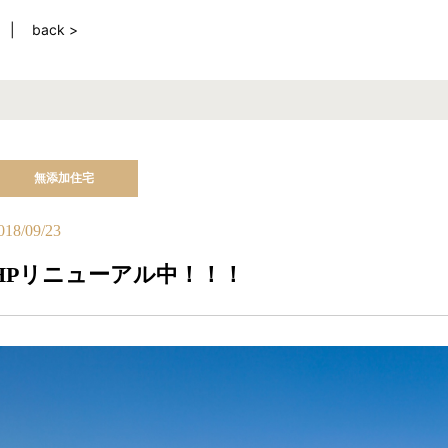
back >
無添加住宅
018/09/23
HPリニューアル中！！！