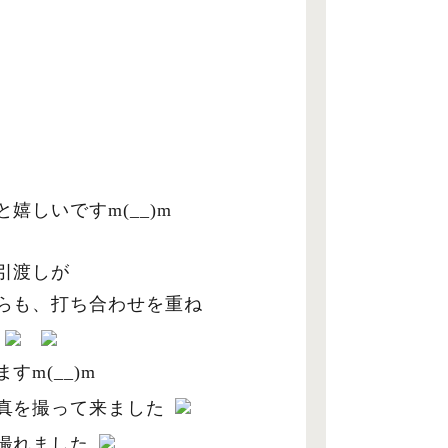
しいですm(__)m
引渡しが
らも、打ち合わせを重ね
m(__)m
真を撮って来ました
撮れました