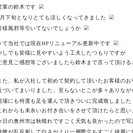
営業の鈴木です
9月下旬となりとても涼しくなってきました
皆様風邪等引いてないでしょうか
さて当社では現在HPリニューアル更新中です
少しでも皆様に見やすいよう工夫したつもりですが
ご意見ご感想等ございましたら鈴木まで言って頂けると嬉
また、私が入社して初めて契約して頂いたお客様のお
近づいてまいりました。至らないとこが多々ありなが
現場にも何度も足を運んで頂きついに完成致しました
これからも末永いお付き合いをさせて頂けたらと思います
今日の奥州市は秋晴れですごく天気も良かったので写
漆喰が乱反射して白さがより一層際立ちすごく綺麗に