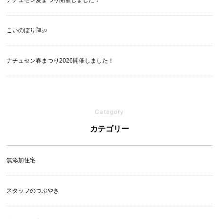
ナチュセン夏まつり開催しました！
こいのぼり🎏‪𓂂𓏸
ナチュセン春まつり2026開催しました！
Category
カテゴリー
無添加住宅
スタッフのつぶやき