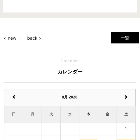
一覧
< new
back >
Calender
カレンダー
8月 2026
日
月
火
水
木
金
土
1