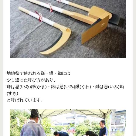
地鎮祭で使われる鎌・鍬・鋤には
少し違った呼び方があり、
鎌は忌(いみ)鎌(かま)・鍬は忌(いみ)鍬(くわ)・鋤は忌(いみ)鋤
(すき)
と呼ばれています。