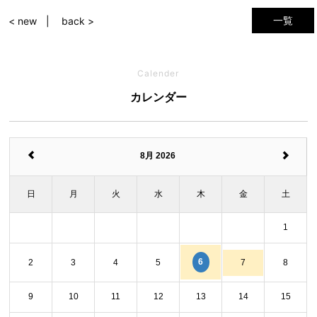
一覧
< new
back >
Calender
カレンダー
8月 2026
日
月
火
水
木
金
土
1
6
2
3
4
5
7
8
9
10
11
12
13
14
15